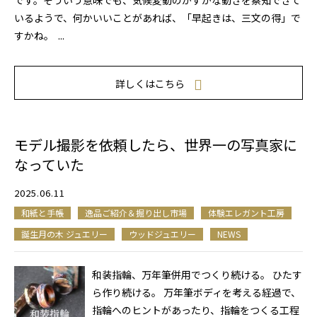
です。そういう意味でも、気候変動のかすかな動きを察知できて
いるようで、何かいいことがあれば、「早起きは、三文の得」で
すかね。 ...
詳しくはこちら
モデル撮影を依頼したら、世界一の写真家に
なっていた
2025.06.11
和紙と手帳
逸品ご紹介＆掘り出し市場
体験エレガント工房
誕生月の木 ジュエリー
ウッドジュエリー
NEWS
和装指輪、万年筆併用でつくり続ける。 ひたす
ら作り続ける。 万年筆ボディを考える経過で、
指輪へのヒントがあったり、指輪をつくる工程