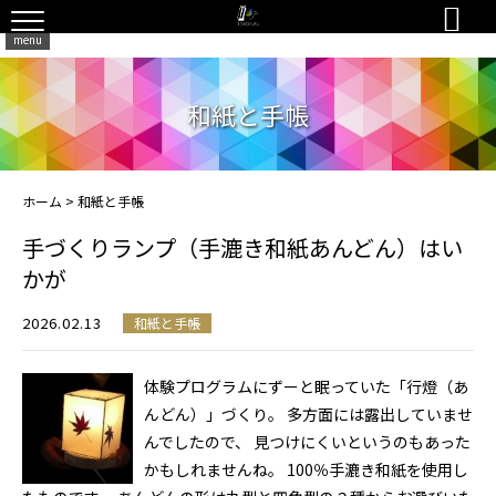

menu
和紙と手帳
ホーム
>
和紙と手帳
手づくりランプ（手漉き和紙あんどん）はい
かが
2026.02.13
和紙と手帳
体験プログラムにずーと眠っていた「行燈（あ
んどん）」づくり。 多方面には露出していませ
んでしたので、 見つけにくいというのもあった
かもしれませんね。 100％手漉き和紙を使用し