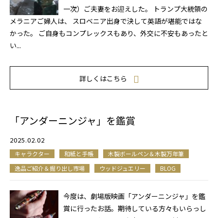
一次）ご夫妻をお迎えした。 トランプ大統領の
メラニアご婦人は、 スロベニア出身で決して英語が堪能ではな
かった。 ご自身もコンプレックスもあり、外交に不安もあったと
い...
詳しくはこちら
「アンダーニンジャ」を鑑賞
2025.02.02
キャラクター
和紙と手帳
木製ボールペン＆木製万年筆
逸品ご紹介＆掘り出し市場
ウッドジュエリー
BLOG
今度は、劇場版映画「アンダーニンジャ」を鑑
賞に行ったお話。期待している方々もいらっし