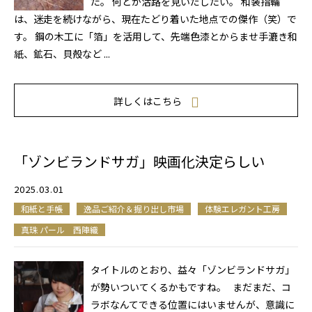
た。 何とか活路を見いだしたい。 和装指輪
は、迷走を続けながら、現在たどり着いた地点での傑作（笑）で
す。 鋼の木工に「箔」を活用して、先端色漆とからませ手漉き和
紙、鉱石、貝殻など ...
詳しくはこちら
「ゾンビランドサガ」映画化決定らしい
2025.03.01
和紙と手帳
逸品ご紹介＆掘り出し市場
体験エレガント工房
真珠 パール 西陣織
タイトルのとおり、益々「ゾンビランドサガ」
が勢いついてくるかもですね。 まだまだ、コ
ラボなんてできる位置にはいませんが、意識に