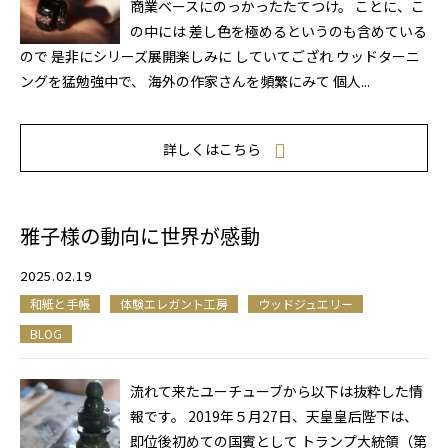
商業ベースにのっかったたてつけ。 ことに、こ
の中には 差し色を極めるというのも含めている
ので 是非にシリーズ展開楽しみに していてござれ ウッドターニ
ングを猛勉強中で、 海外の作家さんを頻繁にみて 個人...
詳しくはこちら
雅子様の動向に世界が感動
2025.02.19
和紙と手帳
体験エレガント工房
ウッドジュエリー
BLOG
流れて来たユーチューブから以下は抜粋した情
報です。 2019年５月27日、天皇皇后陛下は、
即位後初めての国賓として トランプ大統領（第