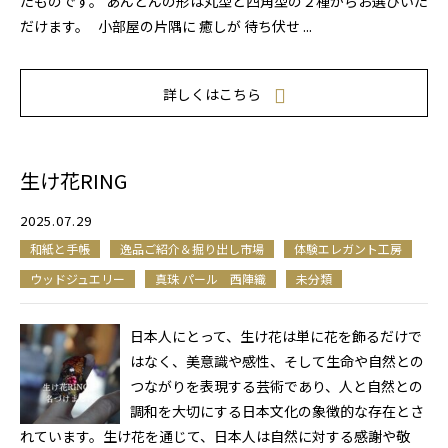
たものです。 あんどんの形は丸型と四角型の２種からお選びいた
だけます。 小部屋の片隅に 癒しが 待ち伏せ ...
詳しくはこちら
生け花RING
2025.07.29
和紙と手帳
逸品ご紹介＆掘り出し市場
体験エレガント工房
ウッドジュエリー
真珠 パール 西陣織
未分類
日本人にとって、生け花は単に花を飾るだけで
はなく、美意識や感性、そして生命や自然との
つながりを表現する芸術であり、人と自然との
調和を大切にする日本文化の象徴的な存在とさ
れています。生け花を通じて、日本人は自然に対する感謝や敬