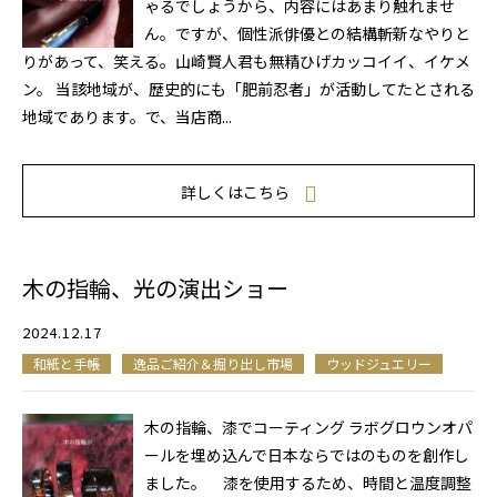
ゃるでしょうから、内容にはあまり触れませ
ん。ですが、個性派俳優との結構斬新なやりと
りがあって、笑える。山崎賢人君も無精ひげカッコイイ、イケメ
ン。 当該地域が、歴史的にも「肥前忍者」が活動してたとされる
地域であります。で、当店商...
詳しくはこちら
木の指輪、光の演出ショー
2024.12.17
和紙と手帳
逸品ご紹介＆掘り出し市場
ウッドジュエリー
木の指輪、漆でコーティング ラボグロウンオパ
ールを埋め込んで日本ならではのものを創作し
ました。 漆を使用するため、時間と温度調整