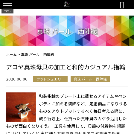

menu
真珠 パール 西陣織
ホーム
>
真珠 パール 西陣織
アコヤ真珠母貝の加工と和的カジュアル指輪
2026.06.06
ウッドジュエリー
真珠 パール 西陣織
和装指輪のプレート上に載せるアイテムやペン
ボディに加える装飾など、 定番商品になりうる
ものをアウトプットするべく毎日考える際に、
成り行き上、仕掛った真珠貝のカケラ活用した
ものが面白くなりそう。 工具を使用して、貝殻の付着物を綺麗
にはがしていくと 実に様々な輝きを見せるアコヤ真珠の母貝。 ...