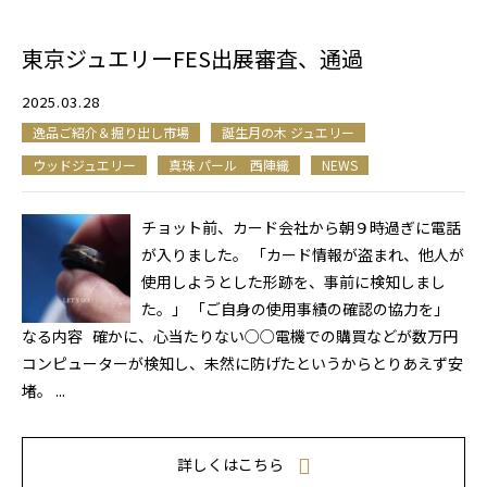
東京ジュエリーFES出展審査、通過
2025.03.28
逸品ご紹介＆掘り出し市場
誕生月の木 ジュエリー
ウッドジュエリー
真珠 パール 西陣織
NEWS
チョット前、カード会社から朝９時過ぎに電話
が入りました。 「カード情報が盗まれ、他人が
使用しようとした形跡を、事前に検知しまし
た。」 「ご自身の使用事績の確認の協力を」
なる内容 確かに、心当たりない○○電機での購買などが数万円
コンピューターが検知し、未然に防げたというからとりあえず安
堵。 ...
詳しくはこちら