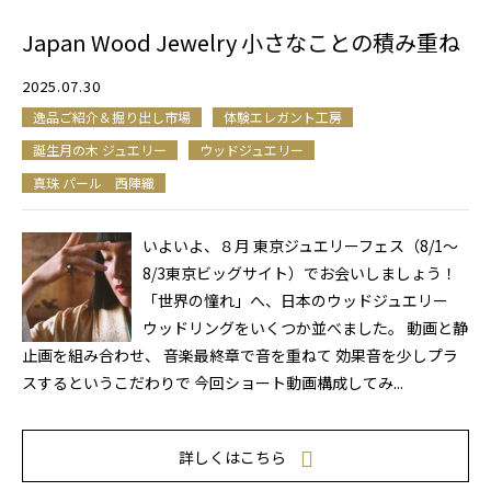
Japan Wood Jewelry 小さなことの積み重ね
2025.07.30
逸品ご紹介＆掘り出し市場
体験エレガント工房
誕生月の木 ジュエリー
ウッドジュエリー
真珠 パール 西陣織
いよいよ、８月 東京ジュエリーフェス（8/1～
8/3東京ビッグサイト）でお会いしましょう！
「世界の憧れ」へ、日本のウッドジュエリー
ウッドリングをいくつか並べました。 動画と静
止画を組み合わせ、 音楽最終章で音を重ねて 効果音を少しプラ
スするというこだわりで 今回ショート動画構成してみ...
詳しくはこちら