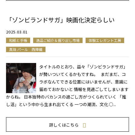
「ゾンビランドサガ」映画化決定らしい
2025.03.01
和紙と手帳
逸品ご紹介＆掘り出し市場
体験エレガント工房
真珠 パール 西陣織
タイトルのとおり、益々「ゾンビランドサガ」
が勢いついてくるかもですね。 まだまだ、コ
ラボなんてできる位置にはいませんが、意識に
留めておかないと 情報を見過ごしてしまいます
からね。 日本独特のバカンスの過ごし方がつくられていく 「推
し活」という中から生まれ出てくる 一つの潮流、文化 ○...
詳しくはこちら