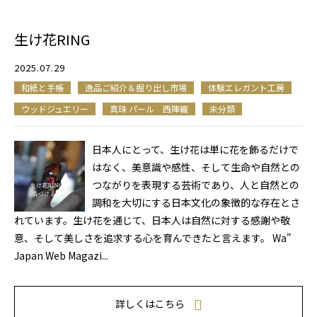
生け花RING
2025.07.29
和紙と手帳
逸品ご紹介＆掘り出し市場
体験エレガント工房
ウッドジュエリー
真珠 パール 西陣織
未分類
日本人にとって、生け花は単に花を飾るだけで
はなく、美意識や感性、そして生命や自然との
つながりを表現する芸術であり、人と自然との
調和を大切にする日本文化の象徴的な存在とさ
れています。生け花を通じて、日本人は自然に対する感謝や敬
意、そして美しさを追求する心を育んできたと言えます。 Wa"
Japan Web Magazi...
詳しくはこちら