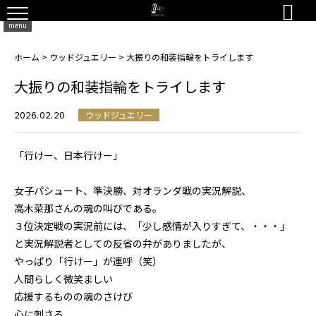

menu
ホーム
>
ウッドジュエリー
>
大振りの和装指輪をトライします
大振りの和装指輪をトライします
2026.02.20
ウッドジュエリー
「行けー、日本行けー」
女子パシュート、準決勝、対オランダ戦の実況解説、
高木菜那さんの魂の叫びである。
３位決定戦の実況前には、「少し感情が入りすぎて、・・・」
と実況解説者としての反省の弁がありましたが、
やっぱり「行けー」が連呼（笑）
人間らしく微笑ましい
応援するものの魂のさけび
心に刺さる