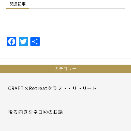
関連記事
F
T
共
a
w
有
c
itt
e
er
カテゴリー
b
o
CRAFT×Retreatクラフト・リトリート
o
k
後ろ向きなネコⓇのお話