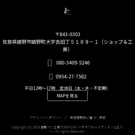
〒843-0303
佐賀県嬉野市嬉野町大字吉田丁５１８９－１（ショップ＆工
房）
080-3409-5246
0954-27-7582
平日12時～17時 定休日（水・木・不定期）
MAPを見る
プライバシーポリシー
/
特定商取引に基づく表記
Copyright (C) 2018 嬉野ペン工房TEWOFURU 〜テヲフル〜｜ウッドジュエリ
ー. All rights Reserved.