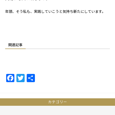
年頭、そう私も、実践していこうと気持ち新たにしています。
関連記事
F
T
共
a
w
有
c
itt
e
er
カテゴリー
b