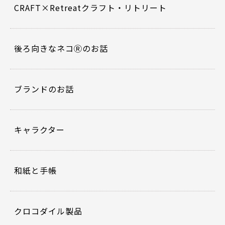
o
CRAFT×Retreatクラフト・リトリート
o
k
後ろ向きなネコⓇのお話
ブランドのお話
キャラクター
和紙と手帳
クロコダイル製品