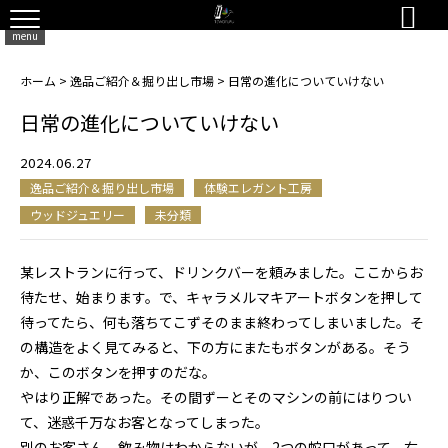

menu
ホーム
>
逸品ご紹介＆掘り出し市場
>
日常の進化についていけない
日常の進化についていけない
2024.06.27
逸品ご紹介＆掘り出し市場
体験エレガント工房
ウッドジュエリー
未分類
某レストランに行って、ドリンクバーを頼みました。ここからお
待たせ、始まります。で、キャラメルマキアートボタンを押して
待ってたら、何も落ちてこずそのまま終わってしまいました。そ
の構造をよく見てみると、下の方にまたもボタンがある。そう
か、このボタンを押すのだな。
やはり正解であった。その間ずーとそのマシンの前にはりつい
て、迷惑千万なお客となってしまった。
別のお客さん、飲み物はわからないが、2つの蛇口があって、右