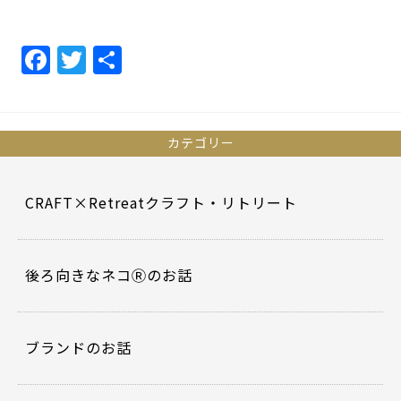
F
T
共
a
w
有
c
itt
e
er
カテゴリー
b
o
CRAFT×Retreatクラフト・リトリート
o
k
後ろ向きなネコⓇのお話
ブランドのお話