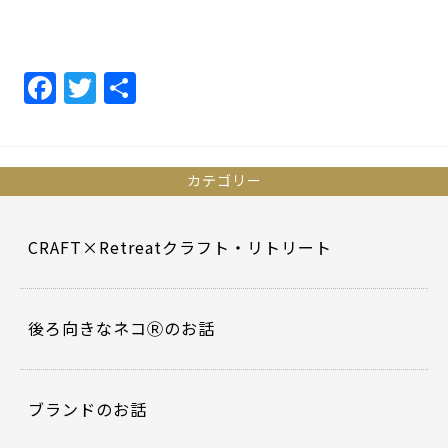
F
T
共
a
w
有
c
itt
e
er
カテゴリー
b
o
CRAFT×Retreatクラフト・リトリート
o
k
後ろ向きなネコⓇのお話
ブランドのお話