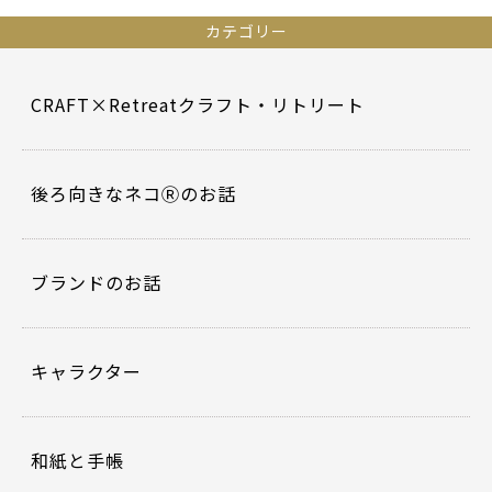
c
itt
e
er
カテゴリー
b
o
CRAFT×Retreatクラフト・リトリート
o
k
後ろ向きなネコⓇのお話
ブランドのお話
キャラクター
和紙と手帳