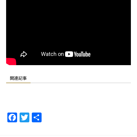
関連記事
F
T
共
a
w
有