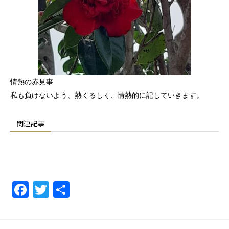
情熱の赤見事
私も負けないよう、熱くるしく、情熱的に記していきます。
関連記事
F
T
共
a
w
有
c
itt