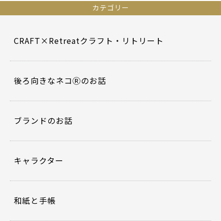
e
er
カテゴリー
b
o
CRAFT×Retreatクラフト・リトリート
o
k
後ろ向きなネコⓇのお話
ブランドのお話
キャラクター
和紙と手帳