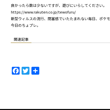
良かったら数は少ないですが、遊びにいらしてください。
https://www.rakuten.co.jp/tewofuru/
新型ウィルスの流行、閉塞感でいたたまれない毎日、ポケ
今日のちょプレ。
関連記事
F
T
共
a
w
有
c
itt
e
er
b
o