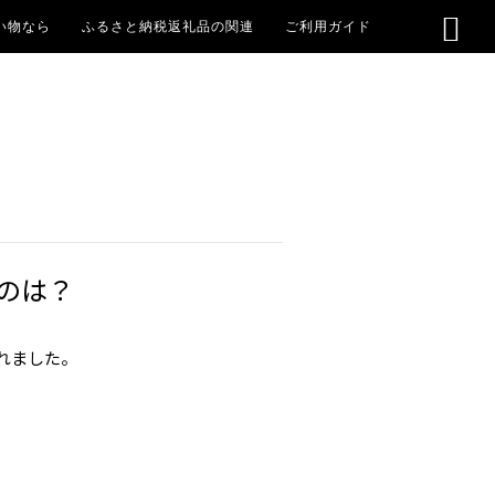

買い物なら
ふるさと納税返礼品の関連
ご利用ガイド
のは？
れました。