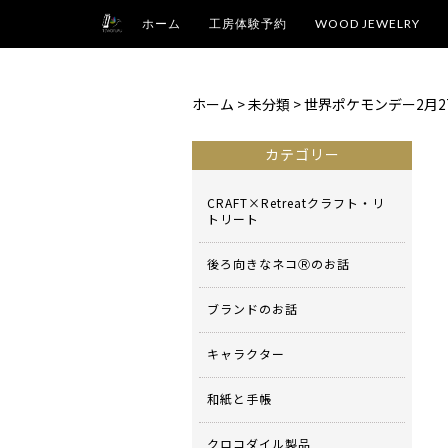
ホーム
工房体験予約
WOOD JEWELRY
ホーム
>
未分類
>
世界ポケモンデー2月
カテゴリー
CRAFT×Retreatクラフト・リ
トリート
後ろ向きなネコⓇのお話
ブランドのお話
キャラクター
和紙と手帳
クロコダイル製品