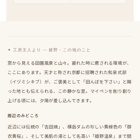
✦ 工房主人より — 嬉野・この地のこと
窓から見える田園風景と山々。疲れた時に癒される環境が、
ここにあります。天才と称され京都に招聘された和泉式部
（イヅミシキブ）が、ご褒美として「田んぼを下さい」と賜
った地とも伝えられる、この静かな里。マイペンを削り創り
上げる頃には、夕陽が差し込んできます。
周辺のみどころ
近辺には伝統の「吉田焼」、横岳ダムの珍しい黄緑色の「御
衣黄桜」、そして美肌の湯として名高い「嬉野温泉」まで間