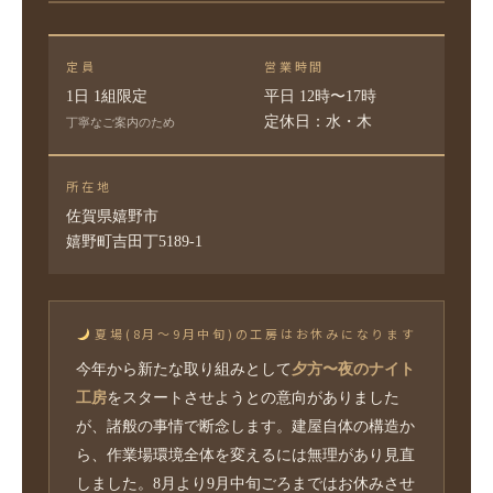
定員
営業時間
1日 1組限定
平日 12時〜17時
定休日：水・木
丁寧なご案内のため
所在地
佐賀県嬉野市
嬉野町吉田丁5189-1
夏場(8月～9月中旬)の工房はお休みになります
今年から新たな取り組みとして
夕方〜夜のナイト
工房
をスタートさせようとの意向がありました
が、諸般の事情で断念します。建屋自体の構造か
ら、作業場環境全体を変えるには無理があり見直
しました。8月より9月中旬ごろまではお休みさせ