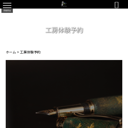

menu
工房体験予約
ホーム
>
工房体験予約