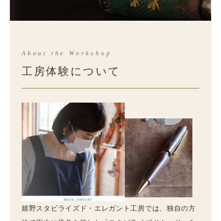
Craft Workshop — Ureshino, Saga
工房体験予約
About the Workshop
工房体験について
世界にひとつ、あなただけの木工ジュエリーをつくる体験
嬉野スタビライズド・エレガント工房では、独自の方